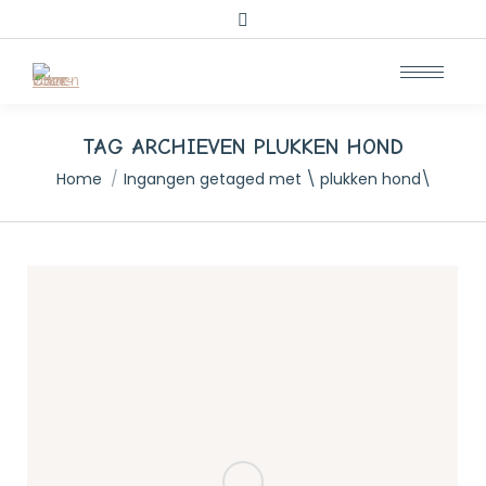
Zoeken:
TAG ARCHIEVEN
PLUKKEN HOND
Je bent hier:
Home
Ingangen getaged met \ plukken hond\