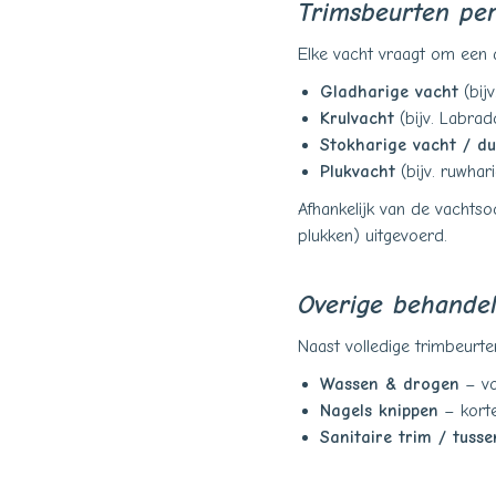
Trimsbeurten per
Elke vacht vraagt om een 
Gladharige vacht
(bijv
Krulvacht
(bijv. Labrad
Stokharige vacht / du
Plukvacht
(bijv. ruwhari
Afhankelijk van de vachts
plukken) uitgevoerd.
Overige behande
Naast volledige trimbeurte
Wassen & drogen
– vo
Nagels knippen
– kort
Sanitaire trim / tusse